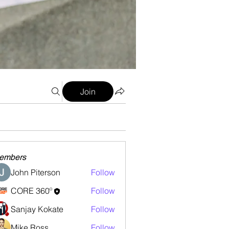
Join
embers
John Piterson
Follow
CORE 360º
Follow
Sanjay Kokate
Follow
Mike Ross
Follow