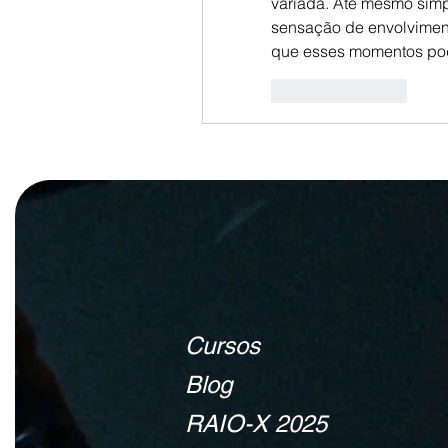
variada. Até mesmo simpl
sensação de envolvimento
que esses momentos pod
Like
Reply
Cursos
Blog
RAIO-X 2025