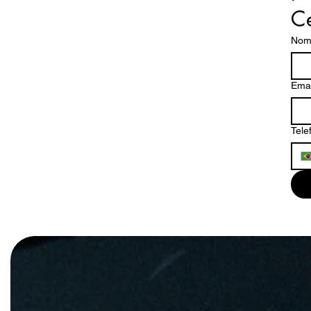
Ce
Nom
Emai
Tele