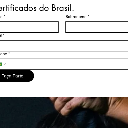
rtificados do Brasil.
e
*
Sobrenome
*
l
*
fone
*
Faça Parte!